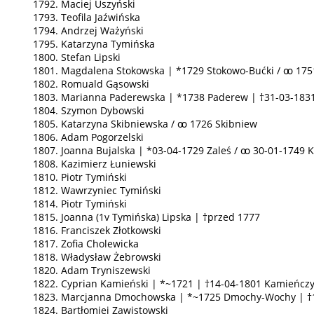
1792. Maciej Uszyński
1793. Teofila Jaźwińska
1794. Andrzej Ważyński
1795. Katarzyna Tymińska
1800. Stefan Lipski
1801. Magdalena Stokowska | *1729 Stokowo-Bućki / ꚙ 17
1802. Romuald Gąsowski
1803. Marianna Paderewska | *1738 Paderew | †31-03-183
1804. Szymon Dybowski
1805. Katarzyna Skibniewska / ꚙ 1726 Skibniew
1806. Adam Pogorzelski
1807. Joanna Bujalska | *03-04-1729 Zaleś / ꚙ 30-01-1749 
1808. Kazimierz Łuniewski
1810. Piotr Tymiński
1812. Wawrzyniec Tymiński
1814. Piotr Tymiński
1815. Joanna (1v Tymińska) Lipska | †przed 1777
1816. Franciszek Złotkowski
1817. Zofia Cholewicka
1818. Władysław Żebrowski
1820. Adam Tryniszewski
1822. Cyprian Kamieński | *~1721 | †14-04-1801 Kamieńczy
1823. Marcjanna Dmochowska | *~1725 Dmochy-Wochy | †1
1824. Bartłomiej Zawistowski