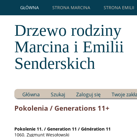
GŁÓWNA
STRONA MARCINA
STRONA EMILII
Drzewo rodziny
Marcina i Emilii
Senderskich
Główna
Szukaj
Zaloguj się
Twoje zakł
Pokolenia / Generations 11+
Pokolenie 11. / Generation 11 / Génération 11
1060. Zygmunt Wesołowski