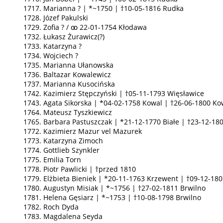
1717. Marianna ? | *~1750 | †10-05-1816 Rudka
1728. Józef Pakulski
1729. Zofia ? / ꚙ 22-01-1754 Kłodawa
1732. Łukasz Żurawicz(?)
1733. Katarzyna ?
1734. Wojciech ?
1735. Marianna Ułanowska
1736. Baltazar Kowalewicz
1737. Marianna Kusocińska
1742. Kazimierz Stępczyński | †05-11-1793 Więsławice
1743. Agata Sikorska | *04-02-1758 Kowal | †26-06-1800 Ko
1764. Mateusz Tyszkiewicz
1765. Barbara Pastuszczak | *21-12-1770 Białe | †23-12-180
1772. Kazimierz Mazur vel Mazurek
1773. Katarzyna Zimoch
1774. Gottlieb Szynkler
1775. Emilia Torn
1778. Piotr Pawlicki | †przed 1810
1779. Elżbieta Bieniek | *20-11-1763 Krzewent | †09-12-18
1780. Augustyn Misiak | *~1756 | †27-02-1811 Brwilno
1781. Helena Gęsiarz | *~1753 | †10-08-1798 Brwilno
1782. Roch Dyda
1783. Magdalena Seyda