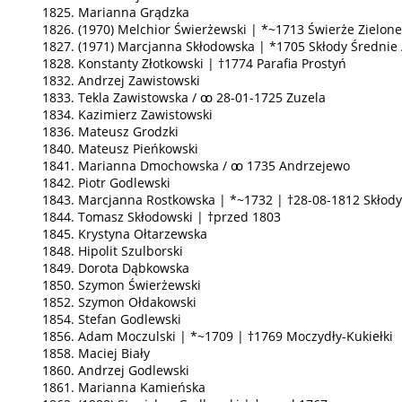
1825. Marianna Grądzka
1826. (1970) Melchior Świerżewski | *~1713 Świerże Zielone
1827. (1971) Marcjanna Skłodowska | *1705 Skłody Średnie
1828. Konstanty Złotkowski | †1774 Parafia Prostyń
1832. Andrzej Zawistowski
1833. Tekla Zawistowska / ꚙ 28-01-1725 Zuzela
1834. Kazimierz Zawistowski
1836. Mateusz Grodzki
1840. Mateusz Pieńkowski
1841. Marianna Dmochowska / ꚙ 1735 Andrzejewo
1842. Piotr Godlewski
1843. Marcjanna Rostkowska | *~1732 | †28-08-1812 Skłody
1844. Tomasz Skłodowski | †przed 1803
1845. Krystyna Ołtarzewska
1848. Hipolit Szulborski
1849. Dorota Dąbkowska
1850. Szymon Świerżewski
1852. Szymon Ołdakowski
1854. Stefan Godlewski
1856. Adam Moczulski | *~1709 | †1769 Moczydły-Kukiełki
1858. Maciej Biały
1860. Andrzej Godlewski
1861. Marianna Kamieńska