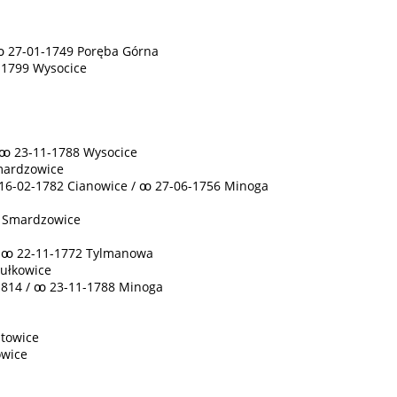
 ꚙ 27-01-1749 Poręba Górna
-1799 Wysocice
 ꚙ 23-11-1788 Wysocice
Smardzowice
 †16-02-1782 Cianowice / ꚙ 27-06-1756 Minoga
8 Smardzowice
 / ꚙ 22-11-1772 Tylmanowa
Sułkowice
1814 / ꚙ 23-11-1788 Minoga
itowice
owice