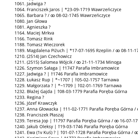
1061. Jadwiga ?
1064. Franciszek Jaros | *23-09-1719 Wawrzeńczyce
1065. Barbara ? / ꚙ 08-02-1745 Wawrzeńczyce
1080. Jan Głowa
1081. Agnieszka ?
1164. Maciej Mrkva
1166. Tomasz Rink
1188. Tomasz Wieczorek
1189. Magdalena Piżuch | *17-07-1695 Rzeplin / ꚙ 08-11-
1210. (2514) Jan Czechowicz
1211. (2515) Salomea Wójcik / ꚙ 21-11-1734 Minoga
1226. Szymon Sałaga | †1747 Parafia Imbramowice
1227. Jadwiga ? | †1746 Parafia Imbramowice
1228. Łukasz Rup | *~1707 | †05-02-1757 Tarnawa
1229. Małgorzata ? | *~1709 | †02-01-1769 Tarnawa
1232. Błażej Gajda | †08-03-1779 Parafia Poręba Górna
1233. Regina ?
1236. Józef Krawczyk
1237. Anna Głowacka | †11-02-1771 Parafia Poręba Górna /
1238. Franciszek Płaszaj
1239. Teresa Jop | †1797 Parafia Poręba Górna / ꚙ 16-07-1
1240. Jakub Oleksy | †19-03-1746 Parafia Poręba Górna
1241. Ewa (1v Kuś) ? | †01-07-1728 Parafia Poręba Górna /