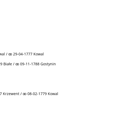
wal / ꚙ 29-04-1777 Kowal
9 Białe / ꚙ 09-11-1788 Gostynin
07 Krzewent / ꚙ 08-02-1779 Kowal