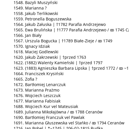
1548. Bazyli Muszyński
1549. Marianna ?
1558. Jakub Terlikowski
1559. Petronella Boguszewska
1564. Jakub Załuska | †1782 Parafia Andrzejewo
1565. Ewa Brulińska | †1777 Parafia Andrzejewo / ꚙ 1745 
1566. Jan Biały
1567. Urszula Bogucka | †1789 Białe-Zieje / ꚙ 1749
1570. Ignacy Idziak
1618. Maciej Godlewski
1620. Jakub Zakrzewski | †przed 1763
1622. (1882) Walenty Kamieński | †przed 1797
1623. (1883) Agnieszka Barbara Lipska | †przed 1772 / ꚙ ~
1664. Franciszek Krysiński
1665. Zofia ?
1672. Bartłomiej Lenarczuk
1673. Marianna Prażmo
1676. Wojciech Leszczuk
1677. Marianna Fabisiak
1688. Wojciech Kur vel Mateusiak
1689. Julianna Mikołajówna / ꚙ 1788 Ceranów
1690. Bartłomiej Franczuk vel Pawlak
1691. Marianna Głuszewska vel Stańko / ꚙ 1794 Ceranów
1716. Jan Bobel | *~1745 | †06-02-1815 Rudka