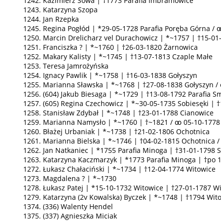
1242. Kazimierz Sowa | †1773 Parafia Imbramowice
1243. Katarzyna Szopa
1244. Jan Rzepka
1245. Regina Pogłód | *29-05-1728 Parafia Poręba Górna /
1250. Marcin Drelicharz vel Durachowicz | *~1757 | †15-01
1251. Franciszka ? | *~1760 | †26-03-1820 Żarnowica
1252. Makary Kalisty | *~1745 | †13-07-1813 Czaple Małe
1253. Teresa Jamrożyńska
1254. Ignacy Pawlik | *~1758 | †16-03-1838 Gołyszyn
1255. Marianna Sławska | *~1768 | †27-08-1838 Gołyszyn /
1256. (604) Jakub Biesaga | *~1729 | †13-08-1792 Parafia 
1257. (605) Regina Czechowicz | *~30-05-1735 Sobiesęki |
1258. Stanisław Zdybał | *~1748 | †23-01-1788 Cianowice
1259. Marianna Namysło | *~1760 | †~1821 / ꚙ 05-10-177
1260. Błażej Urbaniak | *~1738 | †21-02-1806 Ochotnica
1261. Marianna Bielska | *~1746 | †04-02-1815 Ochotnica
1262. Jan Natkaniec | *1755 Parafia Minoga | †31-01-1798 
1263. Katarzyna Kaczmarzyk | *1773 Parafia Minoga | †po 
1272. Łukasz Chałaciński | *~1734 | †12-04-1774 Witowice
1273. Magdalena ? | *~1730
1278. Łukasz Patej | *15-10-1732 Witowice | †27-01-1787 W
1279. Katarzyna (2v Kowalska) Byczek | *~1748 | †1794 Wit
1374. (336) Walenty Hendel
1375. (337) Agnieszka Miciak