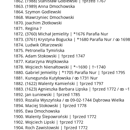
1862. (1988) Stanisław Godlewski | †przed 1767
1863. (1989) Anna Dmochowska
1864. Szymon Godlewski
1868. Wawrzyniec Dmochowski
1870. Joachim Złotkowski
1871. Regina ?
1872. (3760) Michał Jemielity | *1676 Parafia Nur
1873. (3761) Krystyna Bogucka | *1680 Parafia Nur / ꚙ 169
1874. Ludwik Ołtarzewski
1875. Petronella Tymińska
1876. Adam Stokowski | †przed 1747
1877. Katarzyna Wojtkowska
1878. Wojciech Nienałtowski | *~1690 | †~1740
1880. Gabriel Jemielity | *1705 Parafia Nur | †przed 1795
1881. Kunegunda Kutyłowska / ꚙ 1731 Nur
1882. (1622) Walenty Kamieński | †przed 1797
1883. (1623) Agnieszka Barbara Lipska | †przed 1772 / ꚙ ~
1892. Jan Łuniewski | †przed 1785
1893. Rozalia Wyszyńska / ꚙ 09-02-1744 Dąbrowa Wielka
1894. Maciej Stokowski | †przed 1778
1895. Ewa Dmochowska
1900. Walenty Ślepowroński | †przed 1772
1902. Wojciech Lipski | †przed 1772
1904. Roch Zawistowski | †przed 1772